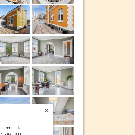
×
s hjemmeside
ik.
Læs mere