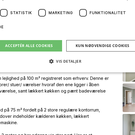
ate enheder, som alle kan tilgås via ejendommens
STATISTIK
MARKETING
FUNKTIONALITET
alt fremtræder ejendommen i en særdeles flot stand og
tøjdæmpning, er særdeles velisoleret, har komplet nyere
DE
ke ind i. Dette er en ejendom der skal opleves.
ot lejlighed på samlet 100 m², hvoraf de 76 m² er
ACCEPTÉR ALLE COOKIES
KUN NØDVENDIGE COOKIES
de 24 m² er registreret som erhverv. Enheden
deværelse med brus, flot nyere køkken i hvide
 den ene af udgang til lille tagterrasse. Generelt
VIS DETALJER
ot og indbydende stand med et skønt lysindfald.
lejlighed på 100 m² registreret som erhverv. Denne er
orer/ stuer/ værelser hvoraf den ene ligger i åben
e værelse, samt lækkert køkken og pænt badeværelse
 på 75 m² fordelt på 2 store regulære kontorrum,
udover indeholder kælderen køkken, lækkert
emaskine.