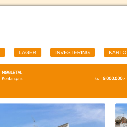
LAGER
INVESTERING
KARTO
NØGLETAL
Kontantpris
kr.
9.000.000,-