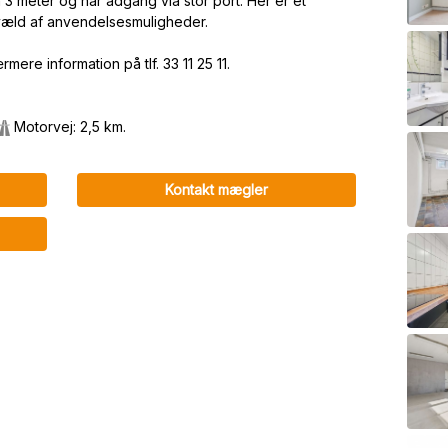
3 meter og har adgang via stor port. Her er et
et væld af anvendelsesmuligheder.
mere information på tlf. 33 11 25 11.
Motorvej: 2,5 km.
Kontakt mægler