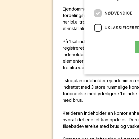
Ejendommen er indrettet med 4 separ
NØDVENDIGE
fordelingsentré/ trappeopgang. Over
har bl.a. tre lags energiruder med s
UKLASSIFICERE
el-installationer og er lige til at ryk
På 1.sal indeholder ejendommen en fl
registreret som bolig og de resteren
indeholder 2 værelser, flot nyere ba
elementer samt 2 stuer en suite hvoraf
fremtræder hele etagen i en meget fl
I stueplan indeholder ejendommen en 
indrettet med 3 store rummelige kont
forbindelse med yderligere 1 mindr
med brus.
Kælderen indeholder en kontor enhed
hvoraf det ene let kan opdeles. Der
flisebadeværelse med brus og vask