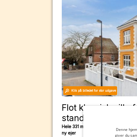
Klik på billedet for stor udgave
Flot klassisk villa 
stand
Hele 331 m² kombineret bolig og erhv
Denne hjemm
ny ejer
giver du sam