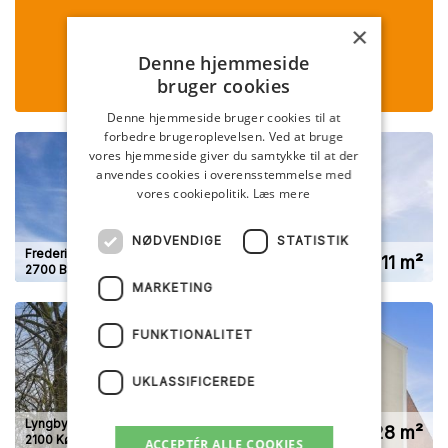
×
Denne hjemmeside
bruger cookies
Denne hjemmeside bruger cookies til at
forbedre brugeroplevelsen. Ved at bruge
vores hjemmeside giver du samtykke til at der
anvendes cookies i overensstemmelse med
vores cookiepolitik.
Læs mere
NØDVENDIGE
STATISTIK
Frederikssundsvej 264
111 m²
2700 Brønshøj
MARKETING
FUNKTIONALITET
UKLASSIFICEREDE
Lyngbyvej 17
228 m²
2100 København Ø
ACCEPTÉR ALLE COOKIES