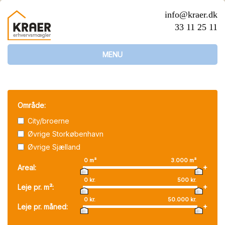
info@kraer.dk
33 11 25 11
MENU
Område:
City/broerne
Øvrige Storkøbenhavn
Øvrige Sjælland
0
m²
3.000
m²
+
Areal:
0
kr.
500
kr.
+
Leje pr. m²:
0
kr.
50.000
kr.
+
Leje pr. måned: