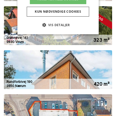
KUN NØDVENDIGE COOKIES
VIS DETALJER
Grønnevej 141
323 m²
2830 Virum
Rundforbivej 190
420 m²
2850 Nærum